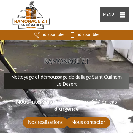
MENU
indisponible
indisponible
RAMONAGE Z.T
Nettoyage et démoussage de dallage Saint Guilhem
Le Desert
Nous intervenons 24h/24 sur 7j/7 en cas
d'urgence
Nos réalisations
Nous contacter