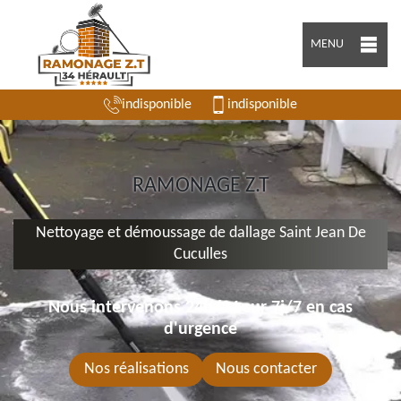
MENU
indisponible
indisponible
RAMONAGE Z.T
Nettoyage et démoussage de dallage Saint Jean De
Cuculles
Nous intervenons 24h/24 sur 7j/7 en cas
d'urgence
Nos réalisations
Nous contacter