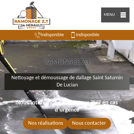
MENU
indisponible
indisponible
RAMONAGE Z.T
Nettoyage et démoussage de dallage Saint Saturnin
De Lucian
Nous intervenons 24h/24 sur 7j/7 en cas
d'urgence
Nos réalisations
Nous contacter