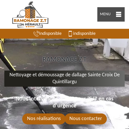
MENU
indisponible
indisponible
RAMONAGE Z.T
Nettoyage et démoussage de dallage Sainte Croix De
Quintillargu
Nous intervenons 24h/24 sur 7j/7 en cas
d'urgence
Nos réalisations
Nous contacter