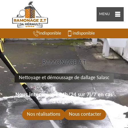
MENU
indisponible
indisponible
RAMONAGE Z.T
Nettoyage et démoussage de dallage Salasc
Nous intervenons 24h/24 sur 7j/7 en cas
d'urgence
Nos réalisations
Nous contacter