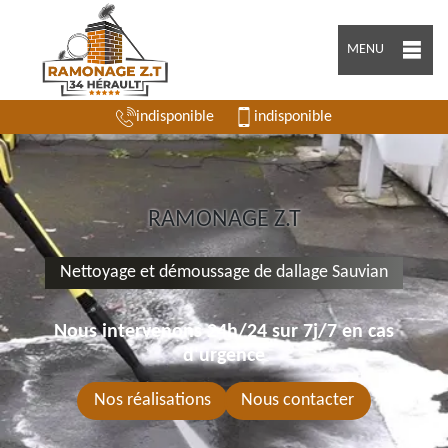
MENU
indisponible
indisponible
RAMONAGE Z.T
Nettoyage et démoussage de dallage Sauvian
Nous intervenons 24h/24 sur 7j/7 en cas
d'urgence
Nos réalisations
Nous contacter