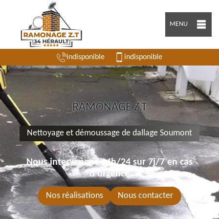
MENU
indisponible
indisponible
RAMONAGE Z.T
Nettoyage et démoussage de dallage Soumont
Nous intervenons 24h/24 sur 7j/7 en cas
d'urgence
Nos réalisations
Nous contacter