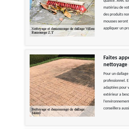
qualité. Avec so
matériau de votr
des produits non
mousses seront e
appliquer un pr
Faites app
nettoyage 
Pour un dallage 
professionnel. E
adaptées pour vo
extérieur a bes
l’environnement
conseillera auss