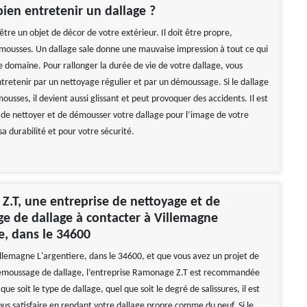
ien entretenir un dallage ?
être un objet de décor de votre extérieur. Il doit être propre,
mousses. Un dallage sale donne une mauvaise impression à tout ce qui
e domaine. Pour rallonger la durée de vie de votre dallage, vous
ntretenir par un nettoyage régulier et par un démoussage. Si le dallage
ousses, il devient aussi glissant et peut provoquer des accidents. Il est
de nettoyer et de démousser votre dallage pour l’image de votre
a durabilité et pour votre sécurité.
.T, une entreprise de nettoyage et de
 de dallage à contacter à Villemagne
re, dans le 34600
illemagne L'argentiere, dans le 34600, et que vous avez un projet de
émoussage de dallage, l’entreprise Ramonage Z.T est recommandée
que soit le type de dallage, quel que soit le degré de salissures, il est
us satisfaire en rendant votre dallage propre comme du neuf. Si le