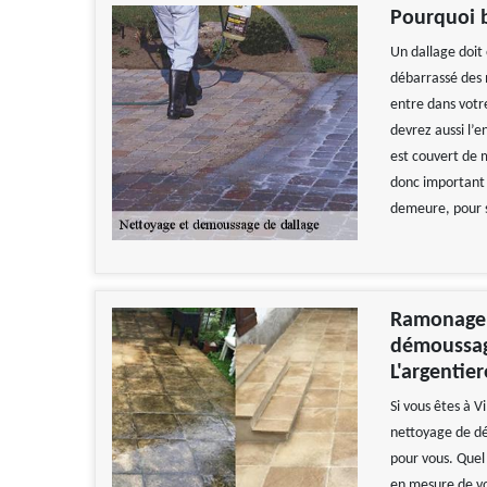
Pourquoi b
Un dallage doit 
débarrassé des 
entre dans votr
devrez aussi l’e
est couvert de m
donc important 
demeure, pour s
Ramonage Z
démoussage
L'argentie
Si vous êtes à V
nettoyage de d
pour vous. Quel 
en mesure de vo