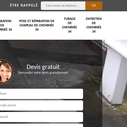
ÊTRE RAPPELÉ
TUBAGE
ENTRETIEN
ARATION
POSE ET RÉPARATION DE
DE
DE
DE
CHAPEAU DE CHEMINÉE
CHEMINÉE
CHEMINÉE
INÉE 34
34
34
34
Devis gratuit
Demandez votre devis gratuitement