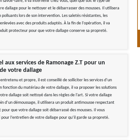
n savoir-faire, il va intervenir chez vous, quel que soit le type de
e dallage pour le nettoyer et le débarrasser des mousses. Il utilisera
 polluants lors de son intervention. Les saletés résistantes, les
nlevées avec des produits adaptés. À la fin de l’opération, il va
oduit protecteur pour que votre dallage conserve sa propreté.
el aux services de Ramonage Z.T pour un
de votre dallage
entretenu et propre, il est conseillé de solliciter les services d’un
n fonction du matériau de votre dallage, il va proposer les solutions
tre dallage soit nettoyé dans les règles de l’art. Si votre dallage
oin d’un démoussage, il utilisera un produit antimousse respectant
 pour que votre dallage soit débarrassé des mousses. Il vous
i pour l’entretien de votre dallage pour qu‘il garde sa propreté.