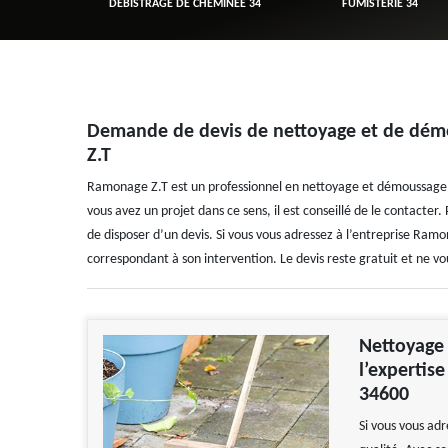
R 34
DÉBISTRAGE DE CHEMINÉE 34
FUMISTERIE 34
Demande de devis de nettoyage et de dém
Z.T
Ramonage Z.T est un professionnel en nettoyage et démoussage de
vous avez un projet dans ce sens, il est conseillé de le contacter.
de disposer d’un devis. Si vous vous adressez à l’entreprise Ramonag
correspondant à son intervention. Le devis reste gratuit et ne vo
Nettoyage 
l’expertis
34600
Si vous vous ad