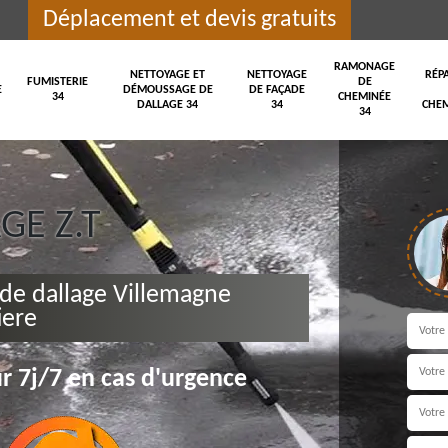
Déplacement et devis gratuits
RAMONAGE
NETTOYAGE ET
NETTOYAGE
RÉP
FUMISTERIE
DE
E
DÉMOUSSAGE DE
DE FAÇADE
34
CHEMINÉE
DALLAGE 34
34
CHEM
34
E Z.T
de dallage Villemagne
iere
r 7j/7 en cas d'urgence