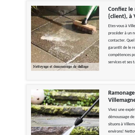
Confiez le
{client), 
Etes-vous à Vil
procéder à un n
contacter. Quel
garantit de le 
compétences pou
services et ses 
Ramonage Z
Villemagne
Vivez une expér
démoussage de d
situons à Ville
environs! Netto