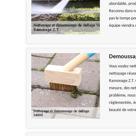
abordable, produ
Reconnu dans no
pas le temps po
équipe viendra 
Demoussag
Vous voulez nett
nettoyage réuss
Ramonage Z.T. C'
mesure, des net
problème, nous 
réglementée, éq
beauté de votre 