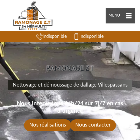
MENU
indisponible
indisponible
RAMONAGE Z.T
Nettoyage et démoussage de dallage Villespassans
Nous intervenons 24h/24 sur 7j/7 en cas
d'urgence
Nos réalisations
Nous contacter