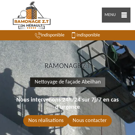
MENU
indisponible
indisponible
RAMONAGE Z.T
Nettoyage de façade Abeilhan
Nous intervenons 24h/24 sur 7j/7 en cas
d'urgence
Nos réalisations
Nous contacter