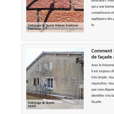
extérieurs. Pou
qui a une bonne 
compétences et 
appliquera des 
le.
Comment bi
de façade
Avec le foisonn
il est toujours 
très simple. Vou
réputation. Vou
que vous dispose
identifier très 
façade.