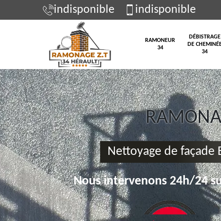
indisponible
indisponible
DÉBISTRAGE
RAMONEUR
DE CHEMINÉ
34
34
RAMONAG
Nettoyage de façade
Nous intervenons 24h/24 su