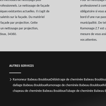
 des méthodes de nettoyage plus
Pour un nettoyage d
rofessionnels. Le nettoyage de façade
professionnel à co
iques existantes actuelles. Il s’agit de
obligatoire si vous
 saletés sur la façade. Du matériel
bord d’une rue pass
 façade par projection. Cette
municipalité. De tel
r un nettoyage par projection,
Ramonage Z.T est un
doux, 34360.
mesure de vous assi
vos attentes.
AUTRES SERVICES
Ramoneur Babeau Bouldoux
Débistrage de cheminée Babeau Bouldou
dallage Babeau Bouldoux
Ramonage de cheminée Babeau Bouldoux
Ré
chapeau de cheminée Babeau Bouldoux
Tubage de cheminée Babeau 