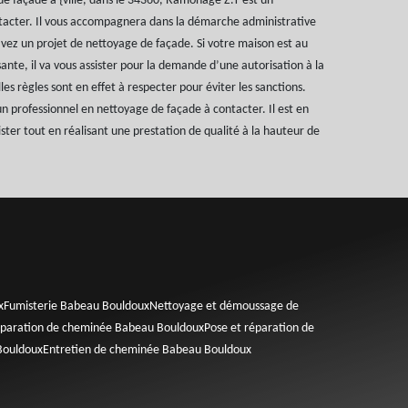
e façade à {ville, dans le 34360, Ramonage Z.T est un
ntacter. Il vous accompagnera dans la démarche administrative
 avez un projet de nettoyage de façade. Si votre maison est au
ante, il va vous assister pour la demande d’une autorisation à la
les règles sont en effet à respecter pour éviter les sanctions.
 professionnel en nettoyage de façade à contacter. Il est en
ster tout en réalisant une prestation de qualité à la hauteur de
x
Fumisterie Babeau Bouldoux
Nettoyage et démoussage de
paration de cheminée Babeau Bouldoux
Pose et réparation de
Bouldoux
Entretien de cheminée Babeau Bouldoux