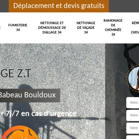
Déplacement et devis gratuits
RAMONAGE
NETTOYAGE ET
NETTOYAGE
RÉP
FUMISTERIE
DE
E
DÉMOUSSAGE DE
DE FAÇADE
34
CHEMINÉE
DALLAGE 34
34
CHEM
34
E Z.T
 Babeau Bouldoux
r 7j/7 en cas d'urgence