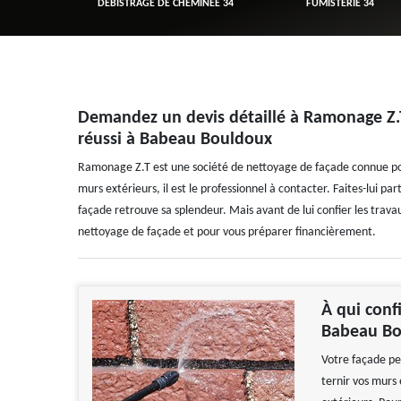
R 34
DÉBISTRAGE DE CHEMINÉE 34
FUMISTERIE 34
Demandez un devis détaillé à Ramonage Z.
réussi à Babeau Bouldoux
Ramonage Z.T est une société de nettoyage de façade connue pour
murs extérieurs, il est le professionnel à contacter. Faites-lui pa
façade retrouve sa splendeur. Mais avant de lui confier les travau
nettoyage de façade et pour vous préparer financièrement.
À qui conf
Babeau Bo
Votre façade peu
ternir vos murs e