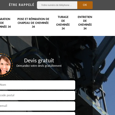
ÊTRE RAPPELÉ
TUBAGE
ENTRETIEN
ARATION
POSE ET RÉPARATION DE
DE
DE
DE
CHAPEAU DE CHEMINÉE
CHEMINÉE
CHEMINÉE
INÉE 34
34
34
34
Devis gratuit
Demandez votre devis gratuitement