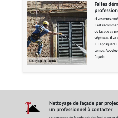
Faites dém
professio
Si vos murs exté
il est recomman
de façade va pr
végétaux. Il va
Z.T appliquera 
temps. Appelez-l
façade.
Nettoyage de façade par projec
un professionnel à contacter