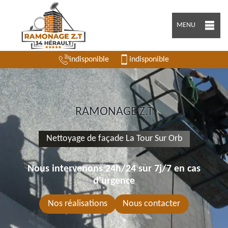
MENU
indisponible
indisponible
RAMONAGE Z.T
Nettoyage de façade La Tour Sur Orb
Nous intervenons 24h/24 sur 7j/7 en cas
d'urgence
Nos réalisations
Nous contacter