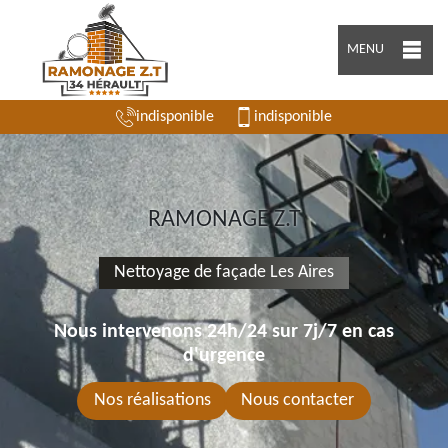
MENU
indisponible
indisponible
RAMONAGE Z.T
Nettoyage de façade Les Aires
Nous intervenons 24h/24 sur 7j/7 en cas
d'urgence
Nos réalisations
Nous contacter