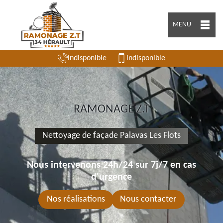
MENU
indisponible
indisponible
RAMONAGE Z.T
Nettoyage de façade Palavas Les Flots
Nous intervenons 24h/24 sur 7j/7 en cas
d'urgence
Nos réalisations
Nous contacter