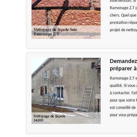
intervention. S
Ramonage Z.T pou
chers. Quel que 
prestation répo
projet de netto
Demandez 
préparer à
Ramonage Z.T es
qualité. Si vous
à contacter. Fai
pour que votre f
est conseillé de
pour vous prépa