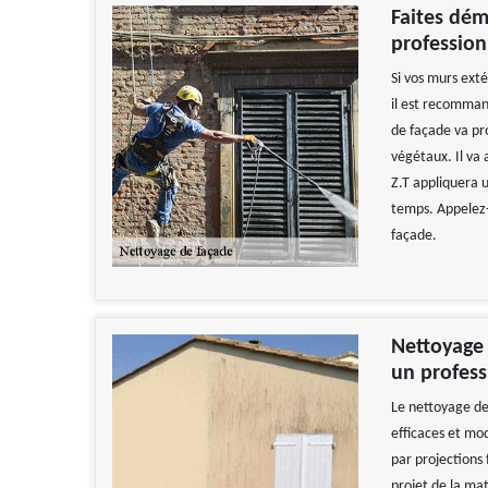
Faites dém
profession
Si vos murs exté
il est recomman
de façade va pr
végétaux. Il va
Z.T appliquera 
temps. Appelez-l
façade.
Nettoyage 
un profess
Le nettoyage de
efficaces et mo
par projections 
projet de la mat