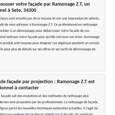
ousser votre façade par Ramonage Z.T, un
nel à Sete, 34200
rieurs sont envahis par de la mousse et ont une impression de saletés,
dé de vous adresser à Ramonage Z.T. Ce professionnel en nettoyage
océder à un démoussage pour débarrasser votre façade de ces
 ainsi nettoyer votre façade pour qu‘elle retrouve son éclat. Ramonage
un produit anti-mousse pour éloigner ces végétaux pendant un certain
e pour plus de détails sur ses offres et ses tarifs de démoussage de
de façade par projection : Ramonage Z.T est
ionnel à contacter
 façade suit des évolutions et des méthodes de nettoyage plus
dernes sont proposées par les professionnels. Le nettoyage de façade
figure parmi les nouvelles techniques existantes actuelles. Il s’agit de
ière pour enlever les taches et saletés sur la façade. Du matériel