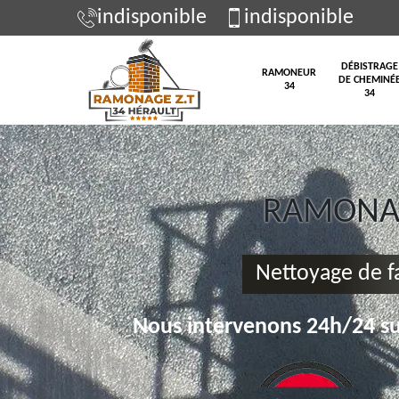
indisponible
indisponible
DÉBISTRAGE
RAMONEUR
DE CHEMINÉ
34
34
RAMONAG
Nettoyage de f
Nous intervenons 24h/24 su