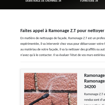
R 34
DÉBISTRAGE DE CHEMINÉE 34
FUMISTERIE 34
Faites appel à Ramonage Z.T pour nettoyer 
En matière de nettoyage de façade, Ramonage Z.T est un professi
expérimentée, il va intervenir chez vous pour débarrasser votre
au matériau de votre façade, il va la nettoyer des graffitis ou au
n’avez qu’à le contacter. Il va évaluer l’état de vos murs extérie
Ramonage Z
Ramonage Z
34200
Ramonage Z.T es
rendus sont d’u