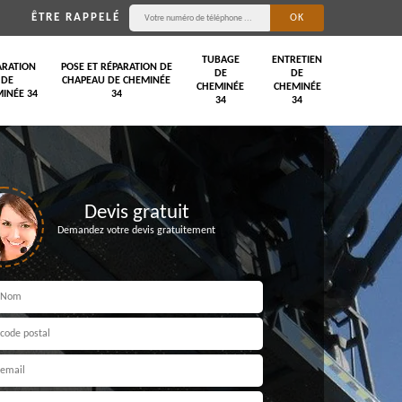
ÊTRE RAPPELÉ
TUBAGE
ENTRETIEN
ARATION
POSE ET RÉPARATION DE
DE
DE
DE
CHAPEAU DE CHEMINÉE
CHEMINÉE
CHEMINÉE
INÉE 34
34
34
34
Devis gratuit
Demandez votre devis gratuitement