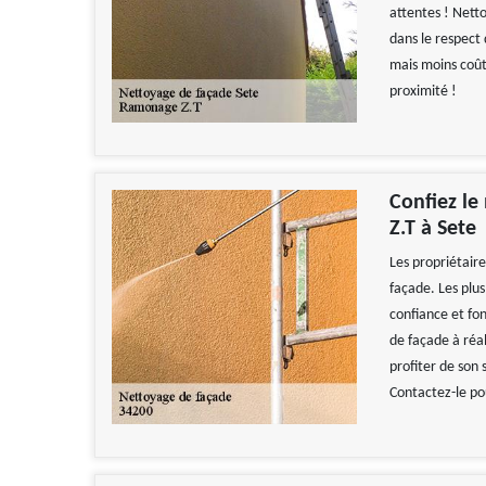
attentes ! Netto
dans le respect 
mais moins coû
proximité !
Confiez le
Z.T à Sete
Les propriétair
façade. Les plus
confiance et fon
de façade à réali
profiter de son s
Contactez-le po