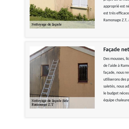
approprié est n
est très efficac
Ramonage Z.T, 
Façade net
Des mousses, li
de l'aide à Ram
façade, nous res
utiliserons des 
saletés, nous a
le budget néces
équipe chaleure