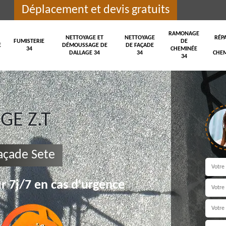
Déplacement et devis gratuits
RAMONAGE
NETTOYAGE ET
NETTOYAGE
RÉP
FUMISTERIE
DE
E
DÉMOUSSAGE DE
DE FAÇADE
34
CHEMINÉE
DALLAGE 34
34
CHEM
34
E Z.T
açade Sete
r 7j/7 en cas d'urgence