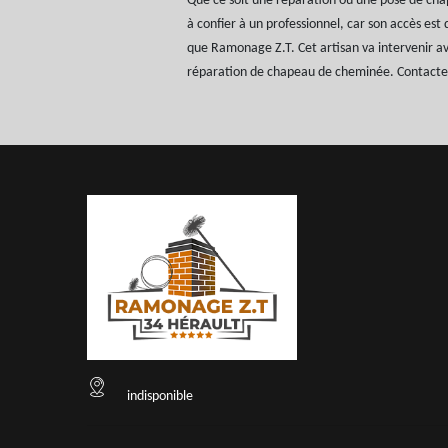
Que ce soit une réparation ou une pose de cha
à confier à un professionnel, car son accès est di
que Ramonage Z.T. Cet artisan va intervenir av
réparation de chapeau de cheminée. Contacte
indisponible