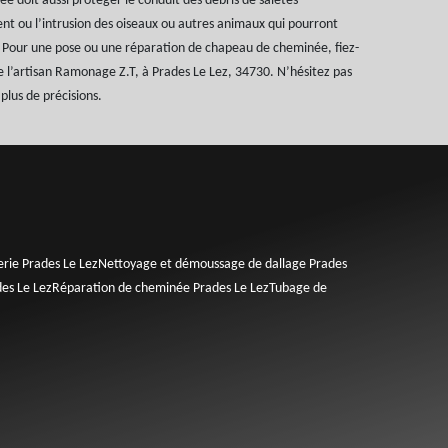
 doit aussi protéger le conduit des débris de saletés
nt ou l’intrusion des oiseaux ou autres animaux qui pourront
. Pour une pose ou une réparation de chapeau de cheminée, fiez-
de l’artisan Ramonage Z.T, à Prades Le Lez, 34730. N’hésitez pas
plus de précisions.
erie Prades Le Lez
Nettoyage et démoussage de dallage Prades
es Le Lez
Réparation de cheminée Prades Le Lez
Tubage de