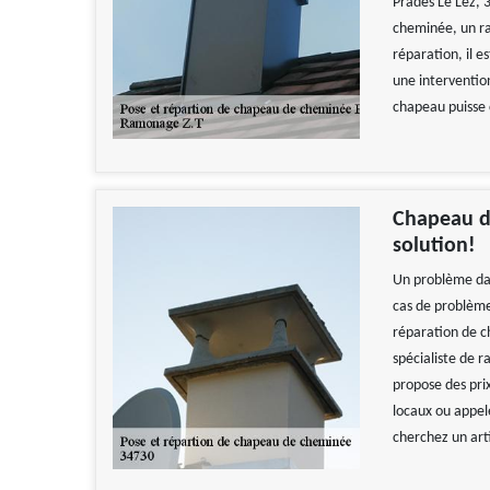
Prades Le Lez, 3
cheminée, un ra
réparation, il e
une interventio
chapeau puisse 
Chapeau d
solution!
Un problème dan
cas de problème
réparation de c
spécialiste de r
propose des pri
locaux ou appel
cherchez un art