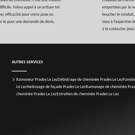
peau de cheminée, c’est une mission
chapeau de cheminée
fficile. Faites appel à un artisan tel
emportées par le ve
ec efficacité pour votre pose ou
boucher le conduit
z-le pour une demande de devis.
vous à l’expertise 
à le contacter pour 
AUTRES SERVICES
Ramoneur Prades Le Lez
Débistrage de cheminée Prades Le Lez
Fumist
Le Lez
Nettoyage de façade Prades Le Lez
Ramonage de cheminée Prad
cheminée Prades Le Lez
Entretien de cheminée Prades Le Lez