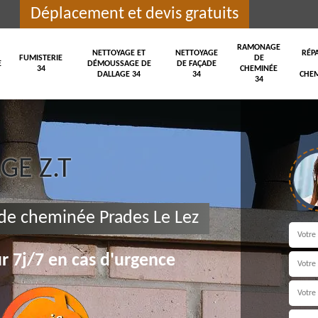
Déplacement et devis gratuits
RAMONAGE
NETTOYAGE ET
NETTOYAGE
RÉP
FUMISTERIE
DE
E
DÉMOUSSAGE DE
DE FAÇADE
34
CHEMINÉE
DALLAGE 34
34
CHEM
34
E Z.T
 de cheminée Prades Le Lez
r 7j/7 en cas d'urgence