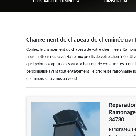
R 34
DÉBISTRAGE DE CHEMINÉE 34
FUMISTERIE 34
Changement de chapeau de cheminée par 
Confiez le changement du chapeau de votre cheminée à Ramonage
nous mettons nos savoir-faire aux profits de votre cheminée! Si 
quel point nos aptitudes sont à la hauteur de vos attentes! Pour
personnalisé avant tout engagement, le prix reste raisonnable pa
cheminée, optez nos services!
Réparation
Ramonage Z
34730
Ramonage Z.T es