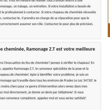
4730. Il est en mesure de réaliser tous travaux relatifs à une
monage, un tubage, un entretien. Si votre installation a besoin de
st le professionnel à contacter. Si votre chapeau de cheminée nécessite
n, contactez-le. Il prendra en charge de sa réparation pour que le
correctement assumer son rôle. Contactez-le pour plus de précision.
e cheminée, Ramonage Z.T est votre meilleure
s l'évacuation du feu de cheminée? pensez à vérifier le chapeau! En
, appelez Ramonage Z.T, le ramoneur spécialiste de la pose et la
hapeau de cheminée! Apte à identifier votre problème, je suis un
amonage qui travaille dans tous les environs de Prades Le Lez 34730! Je
x moins chers pour ce genre d'intervention alors venez dans mes
ez-moi directement, je donne un devis par téléphone! SI vous
isan ramoneur compétent, appelez-moi et vous seriez satisfait!