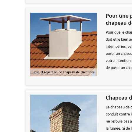
Pour une p
chapeau d
Pour que le cha
doit être bien a
intempéries, ven
poser un chapea
votre intention
de poser un cha
Chapeau de
Le chapeau de c
conduit contre le
ne refoule pas à
la fumée. Si de 