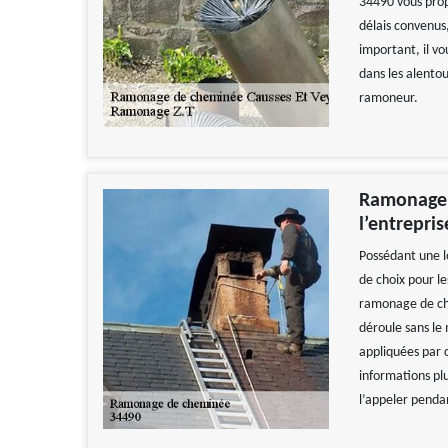
34490 vous prop
délais convenus, 
important, il vo
dans les alentou
ramoneur.
Ramonage d
l’entrepri
Possédant une l
de choix pour le
ramonage de che
déroule sans le 
appliquées par 
informations plu
l’appeler penda