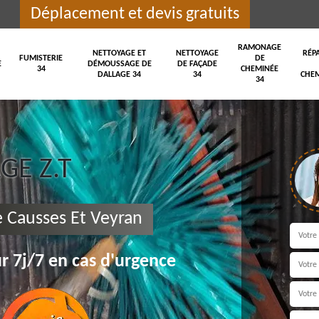
Déplacement et devis gratuits
RAMONAGE
NETTOYAGE ET
NETTOYAGE
RÉP
FUMISTERIE
DE
E
DÉMOUSSAGE DE
DE FAÇADE
34
CHEMINÉE
DALLAGE 34
34
CHEM
34
E Z.T
Causses Et Veyran
r 7j/7 en cas d'urgence