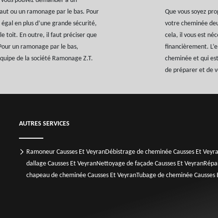
s, vous pouvez demander à un
aut ou un ramonage par le bas. Pour
Que vous soyez pro
s égal en plus d’une grande sécurité,
votre cheminée deux
e toit. En outre, il faut préciser que
cela, il vous est né
. Pour un ramonage par le bas,
financièrement. L’e
l’équipe de la société Ramonage Z.T.
cheminée et qui est
de préparer et de v
AUTRES SERVICES
Ramoneur Causses Et Veyran
Débistrage de cheminée Causses Et Veyr
dallage Causses Et Veyran
Nettoyage de façade Causses Et Veyran
Répa
chapeau de cheminée Causses Et Veyran
Tubage de cheminée Causses 