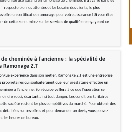
ose un service garanti en ramonage de cheminée, il travaille dans les
il respecte bien les attentes et les besoins des clients, le plus
us offre un certificat de ramonage pour votre assurance ! Si vous êtes
rs de cette zone, misez sur les services de qualité en engageant ce
e cheminée à l’ancienne : la spécialité de
se Ramonage Z.T
ongue expérience dans son métier, Ramonage Z.T est une entreprise
s propriétaires qui souhaiteraient que leur prestataire effectue un
minée à l’ancienne. Son équipe veillera à ce que l’opération se
moindre souci, écartant ainsi tout danger. Les conditions tarifaires
cette société restent les plus compétitives du marché. Pour obtenir des
s détaillées sur ses offres et pour demander un devis, vous pouvez
nt les heures de bureau.