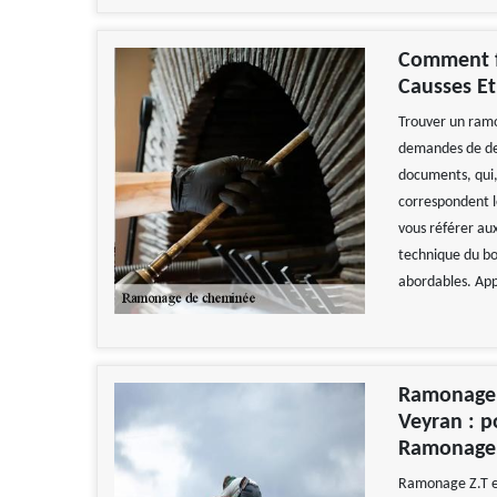
Comment f
Causses Et
Trouver un ram
demandes de dev
documents, qui, 
correspondent l
vous référer au
technique du bo
abordables. App
Ramonage 
Veyran : po
Ramonage 
Ramonage Z.T es