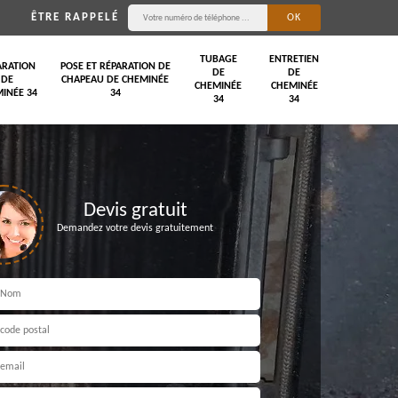
ÊTRE RAPPELÉ
TUBAGE
ENTRETIEN
ARATION
POSE ET RÉPARATION DE
DE
DE
DE
CHAPEAU DE CHEMINÉE
CHEMINÉE
CHEMINÉE
INÉE 34
34
34
34
Devis gratuit
Demandez votre devis gratuitement