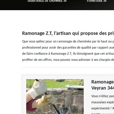
R 34
DÉBISTRAGE DE CHEMINÉE 34
FUMISTERIE 34
Ramonage Z.T, l’artisan qui propose des p
Que vous optiez pour un ramonage de cheminée par le haut ou par 
professionnel pour avoir des garanties de qualité par rapport aux s
de faire confiance à Ramonage Z.T, ils témoignent que cet artisa
profiter de ses offres, vous pouvez vous adresser à ses chargés de
Ramonage Z
Veyran 34
Vous n'étiez pa
mauvaises expér
expérimenté ! R