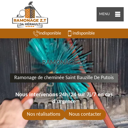
MENU
indisponible
indisponible
RAMONAGE Z.T
Ramonage de cheminée Saint Bauzille De Putois
Nous intervenons 24h/24 sur 7j/7 en cas
d'urgence
Nos réalisations
Nous contacter