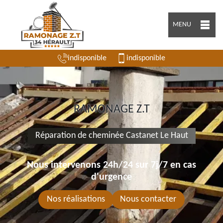
MENU
indisponible
indisponible
RAMONAGE Z.T
Réparation de cheminée Castanet Le Haut
Nous intervenons 24h/24 sur 7j/7 en cas
d'urgence
Nos réalisations
Nous contacter