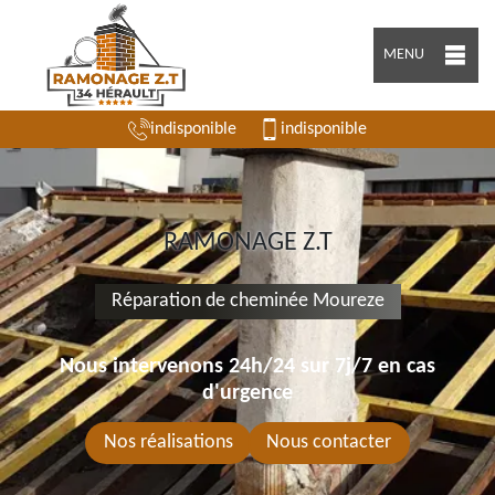
MENU
indisponible
indisponible
RAMONAGE Z.T
Réparation de cheminée Moureze
Nous intervenons 24h/24 sur 7j/7 en cas
d'urgence
Nos réalisations
Nous contacter