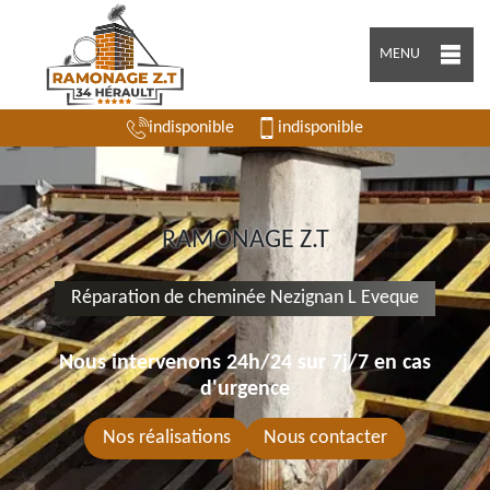
MENU
indisponible
indisponible
RAMONAGE Z.T
Réparation de cheminée Nezignan L Eveque
Nous intervenons 24h/24 sur 7j/7 en cas
d'urgence
Nos réalisations
Nous contacter