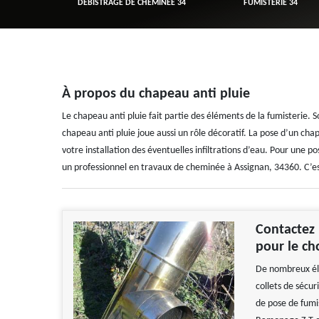
R 34
DÉBISTRAGE DE CHEMINÉE 34
FUMISTERIE 34
À propos du chapeau anti pluie
Le chapeau anti pluie fait partie des éléments de la fumisterie. So
chapeau anti pluie joue aussi un rôle décoratif. La pose d’un cha
votre installation des éventuelles infiltrations d’eau. Pour une
un professionnel en travaux de cheminée à Assignan, 34360. C’es
Contactez 
pour le ch
De nombreux élé
collets de sécur
de pose de fumi