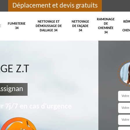
Déplacement et devis gratuits
RAMONAGE
NETTOYAGE ET
NETTOYAGE
RÉP
FUMISTERIE
DE
E
DÉMOUSSAGE DE
DE FAÇADE
34
CHEMINÉE
DALLAGE 34
34
CHEM
34
E Z.T
Assignan
r 7j/7 en cas d'urgence