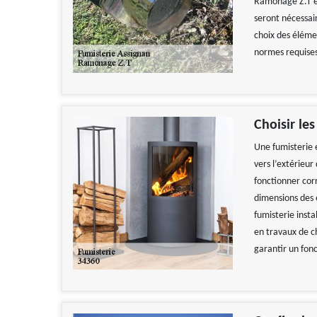
Ramonage Z.T es
seront nécessair
choix des élémen
normes requise
Choisir le
Une fumisterie 
vers l’extérieur
fonctionner cor
dimensions des 
fumisterie inst
en travaux de c
garantir un fon