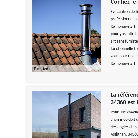
Confiez le
Evacuation de fu
professionnel po
Ramonage Z.T. E
pour garantir l
artisans fumiste
fonctionnelle t
vous pour une i
Ramonage Z.T, v
La référen
34360 est
Pour une évacua
cheminée doit d
des angles de c
Assignan, 34360