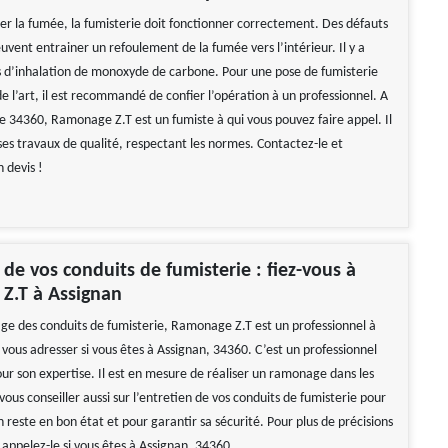
er la fumée, la fumisterie doit fonctionner correctement. Des défauts
euvent entrainer un refoulement de la fumée vers l’intérieur. Il y a
s d’inhalation de monoxyde de carbone. Pour une pose de fumisterie
de l’art, il est recommandé de confier l’opération à un professionnel. A
le 34360, Ramonage Z.T est un fumiste à qui vous pouvez faire appel. Il
ses travaux de qualité, respectant les normes. Contactez-le et
 devis !
e vos conduits de fumisterie : fiez-vous à
Z.T à Assignan
e des conduits de fumisterie, Ramonage Z.T est un professionnel à
vous adresser si vous êtes à Assignan, 34360. C’est un professionnel
our son expertise. Il est en mesure de réaliser un ramonage dans les
vous conseiller aussi sur l’entretien de vos conduits de fumisterie pour
on reste en bon état et pour garantir sa sécurité. Pour plus de précisions
, appelez-le si vous êtes à Assignan, 34360.