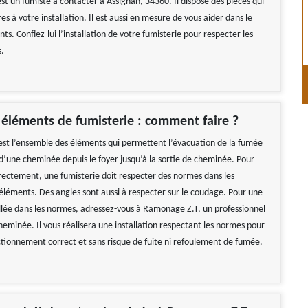
t un fumiste à contacter à Assignan, 34360. Il dispose des pièces qui
es à votre installation. Il est aussi en mesure de vous aider dans le
ts. Confiez-lui l’installation de votre fumisterie pour respecter les
s.
s éléments de fumisterie : comment faire ?
est l’ensemble des éléments qui permettent l’évacuation de la fumée
 d’une cheminée depuis le foyer jusqu’à la sortie de cheminée. Pour
rectement, une fumisterie doit respecter des normes dans les
éléments. Des angles sont aussi à respecter sur le coudage. Pour une
allée dans les normes, adressez-vous à Ramonage Z.T, un professionnel
heminée. Il vous réalisera une installation respectant les normes pour
ctionnement correct et sans risque de fuite ni refoulement de fumée.