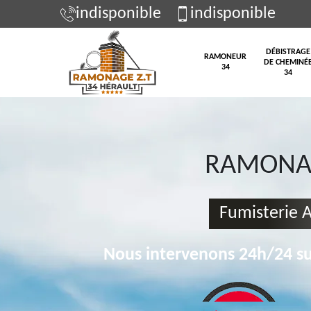
indisponible
indisponible
DÉBISTRAGE
RAMONEUR
DE CHEMINÉ
34
34
RAMONAG
Fumisterie 
Nous intervenons 24h/24 su