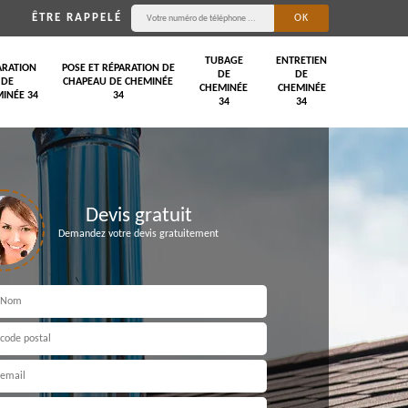
ÊTRE RAPPELÉ
TUBAGE
ENTRETIEN
ARATION
POSE ET RÉPARATION DE
DE
DE
DE
CHAPEAU DE CHEMINÉE
CHEMINÉE
CHEMINÉE
INÉE 34
34
34
34
Devis gratuit
Demandez votre devis gratuitement