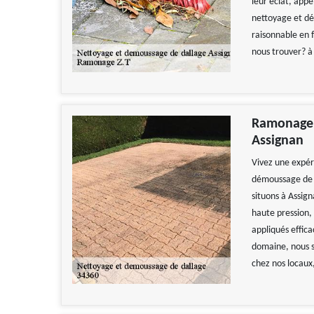
leur éclat, app
nettoyage et dé
raisonnable en 
nous trouver? à
Ramonage Z
Assignan
Vivez une expér
démoussage de d
situons à Assig
haute pression, 
appliqués effic
domaine, nous s
chez nos locaux