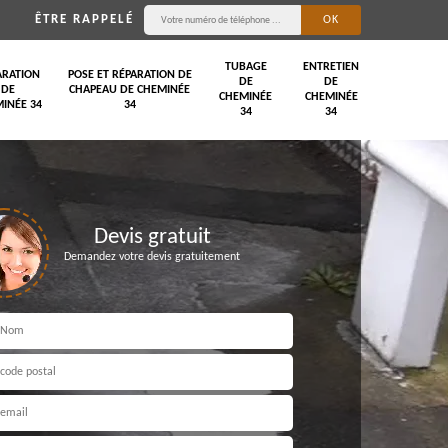
ÊTRE RAPPELÉ
TUBAGE
ENTRETIEN
ARATION
POSE ET RÉPARATION DE
DE
DE
DE
CHAPEAU DE CHEMINÉE
CHEMINÉE
CHEMINÉE
INÉE 34
34
34
34
Devis gratuit
Demandez votre devis gratuitement