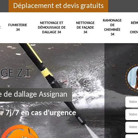
Déplacement et devis gratuits
RAMONAGE
NETTOYAGE ET
NETTOYAGE
RÉP
FUMISTERIE
DE
E
DÉMOUSSAGE DE
DE FAÇADE
34
CHEMINÉE
DALLAGE 34
34
CHEM
34
E Z.T
 de dallage Assignan
r 7j/7 en cas d'urgence