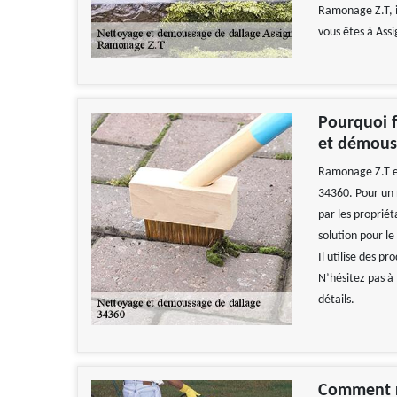
Ramonage Z.T, il
vous êtes à Ass
Pourquoi f
et démouss
Ramonage Z.T es
34360. Pour un 
par les propriét
solution pour l
Il utilise des 
N’hésitez pas à 
détails.
Comment r