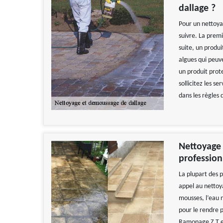
dallage ?
Pour un nettoyag
suivre. La premi
suite, un produ
algues qui peuve
un produit prot
sollicitez les s
dans les règles d
Nettoyage 
professio
La plupart des p
appel au nettoya
mousses, l’eau n
pour le rendre 
Ramonage Z.T es