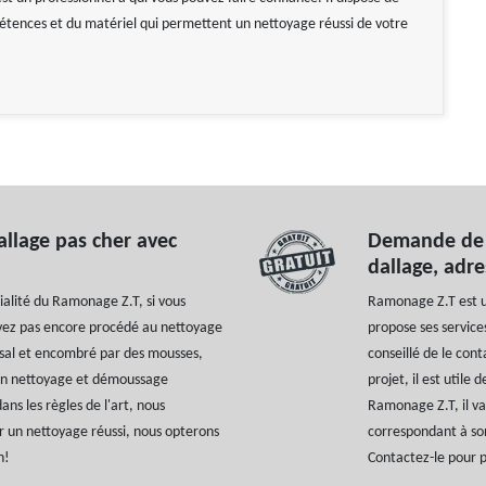
étences et du matériel qui permettent un nettoyage réussi de votre
llage pas cher avec
Demande de 
dallage, adr
ialité du Ramonage Z.T, si vous
Ramonage Z.T est u
avez pas encore procédé au nettoyage
propose ses services
s sal et encombré par des mousses,
conseillé de le con
un nettoyage et démoussage
projet, il est utile
s les règles de l'art, nous
Ramonage Z.T, il va 
ur un nettoyage réussi, nous opterons
correspondant à son
n!
Contactez-le pour p