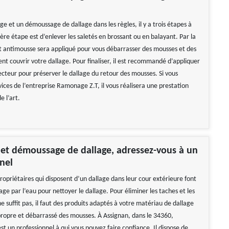
e et un démoussage de dallage dans les règles, il y a trois étapes à
ère étape est d’enlever les saletés en brossant ou en balayant. Par la
it antimousse sera appliqué pour vous débarrasser des mousses et des
nt couvrir votre dallage. Pour finaliser, il est recommandé d’appliquer
ecteur pour préserver le dallage du retour des mousses. Si vous
ervices de l’entreprise Ramonage Z.T, il vous réalisera une prestation
e l’art.
et démoussage de dallage, adressez-vous à un
nnel
ropriétaires qui disposent d’un dallage dans leur cour extérieure font
ge par l’eau pour nettoyer le dallage. Pour éliminer les taches et les
e suffit pas, il faut des produits adaptés à votre matériau de dallage
propre et débarrassé des mousses. À Assignan, dans le 34360,
t un professionnel à qui vous pouvez faire confiance. Il dispose de