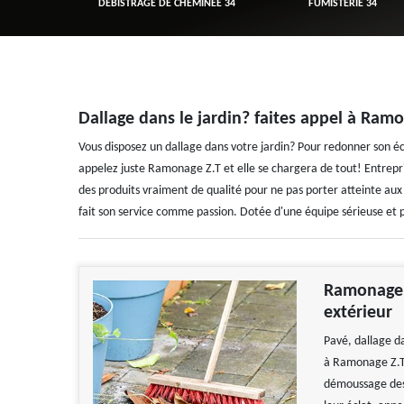
R 34
DÉBISTRAGE DE CHEMINÉE 34
FUMISTERIE 34
Dallage dans le jardin? faites appel à Ram
Vous disposez un dallage dans votre jardin? Pour redonner son écla
appelez juste Ramonage Z.T et elle se chargera de tout! Entrepri
des produits vraiment de qualité pour ne pas porter atteinte aux
fait son service comme passion. Dotée d'une équipe sérieuse et pr
Ramonage Z
extérieur
Pavé, dallage dan
à Ramonage Z.T 
démoussage des 