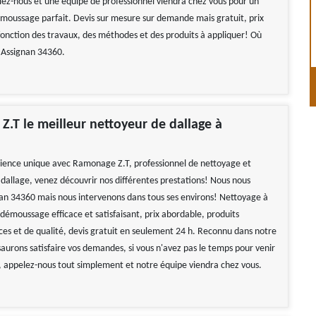
elez-nous et une équipe de professionnel viendra chez vous pour un
moussage parfait. Devis sur mesure sur demande mais gratuit, prix
fonction des travaux, des méthodes et des produits à appliquer! Où
 Assignan 34360.
.T le meilleur nettoyeur de dallage à
ience unique avec Ramonage Z.T, professionnel de nettoyage et
allage, venez découvrir nos différentes prestations! Nous nous
nan 34360 mais nous intervenons dans tous ses environs! Nettoyage à
démoussage efficace et satisfaisant, prix abordable, produits
aces et de qualité, devis gratuit en seulement 24 h. Reconnu dans notre
aurons satisfaire vos demandes, si vous n'avez pas le temps pour venir
, appelez-nous tout simplement et notre équipe viendra chez vous.