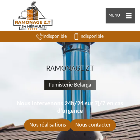
MENU
indisponible
indisponible
RAMONAGE Z.T
Fumisterie Belarga
Nous intervenons 24h/24 sur 7j/7 en cas
d'urgence
Nos réalisations
Nous contacter