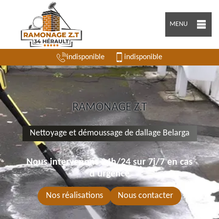
MENU
indisponible
indisponible
RAMONAGE Z.T
Nettoyage et démoussage de dallage Belarga
Nous intervenons 24h/24 sur 7j/7 en cas
d'urgence
Nos réalisations
Nous contacter