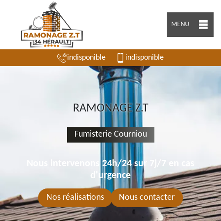
MENU
indisponible
indisponible
RAMONAGE Z.T
Fumisterie Courniou
Nous intervenons 24h/24 sur 7j/7 en cas
d'urgence
Nos réalisations
Nous contacter