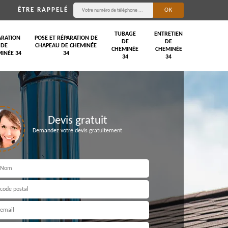
ÊTRE RAPPELÉ
TUBAGE
ENTRETIEN
ARATION
POSE ET RÉPARATION DE
DE
DE
DE
CHAPEAU DE CHEMINÉE
CHEMINÉE
CHEMINÉE
INÉE 34
34
34
34
Devis gratuit
Demandez votre devis gratuitement