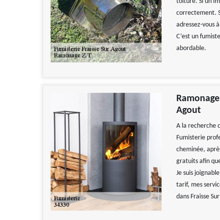
toiture. Si un 
correctement. S
adressez-vous à
C’est un fumist
abordable.
Ramonage Z
Agout
A la recherche 
Fumisterie profe
cheminée, après 
gratuits afin qu
Je suis joignabl
tarif, mes servi
dans Fraisse Su