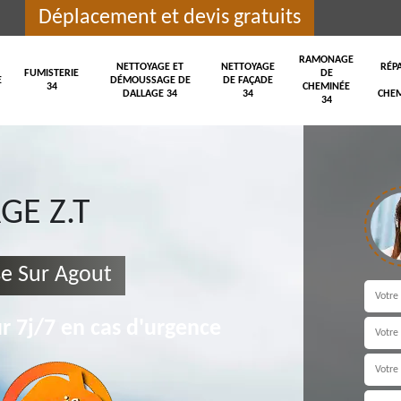
Déplacement et devis gratuits
RAMONAGE
NETTOYAGE ET
NETTOYAGE
RÉP
FUMISTERIE
DE
E
DÉMOUSSAGE DE
DE FAÇADE
34
CHEMINÉE
DALLAGE 34
34
CHEM
34
E Z.T
se Sur Agout
r 7j/7 en cas d'urgence