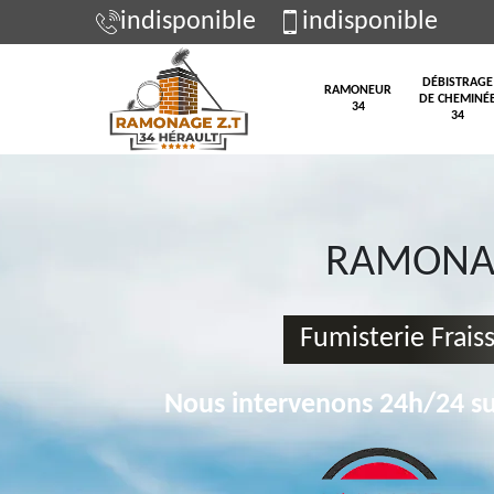
indisponible
indisponible
DÉBISTRAGE
RAMONEUR
DE CHEMINÉ
34
34
RAMONAG
Fumisterie Frais
Nous intervenons 24h/24 su