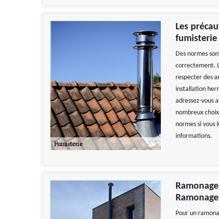
Les précau
fumisterie
Des normes sont 
correctement. L
respecter des a
installation her
adressez-vous a
nombreux choix 
normes si vous l
informations.
Ramonage d
Ramonage 
Pour un ramonag