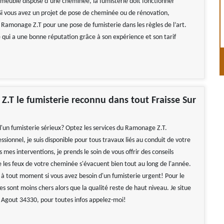
immeuble dispose d’une cheminée, la fumisterie doit fonctionner
i vous avez un projet de pose de cheminée ou de rénovation,
 Ramonage Z.T pour une pose de fumisterie dans les règles de l’art.
e qui a une bonne réputation grâce à son expérience et son tarif
.T le fumisterie reconnu dans tout Fraisse Sur
d'un fumisterie sérieux? Optez les services du Ramonage Z.T.
ssionnel, je suis disponible pour tous travaux liés au conduit de votre
mes interventions, je prends le soin de vous offrir des conseils
e les feux de votre cheminée s'évacuent bien tout au long de l'année.
e à tout moment si vous avez besoin d'un fumisterie urgent! Pour le
ces sont moins chers alors que la qualité reste de haut niveau. Je situe
r Agout 34330, pour toutes infos appelez-moi!