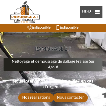
MENU
indisponible
indisponible
RAMONAGE Z.T
Nettoyage et démoussage de dallage Fraisse Sur
Agout
Nous intervenons 24h/24 sur 7j/7 en cas
d'urgence
Nos réalisations
Nous contacter