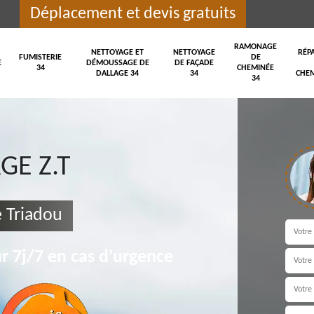
Déplacement et devis gratuits
RAMONAGE
NETTOYAGE ET
NETTOYAGE
RÉP
FUMISTERIE
DE
E
DÉMOUSSAGE DE
DE FAÇADE
34
CHEMINÉE
DALLAGE 34
34
CHEM
34
E Z.T
e Triadou
r 7j/7 en cas d'urgence