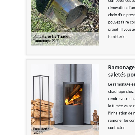
compétences pou
rénovation d’un
choix d’un prest
pouvez faire con
projet. Il vous 
fumisterie.
Ramonage :
saletés po
Le ramonage est
chauffage chez v
rendre votre ins
la fumée va se r
l’inhalation de 
ramoner les con
contacter.