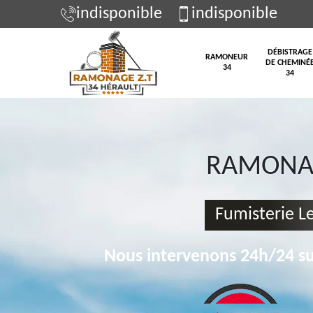
indisponible
indisponible
DÉBISTRAGE
RAMONEUR
DE CHEMINÉ
34
34
RAMONAG
Fumisterie L
Nous intervenons 24h/24 su