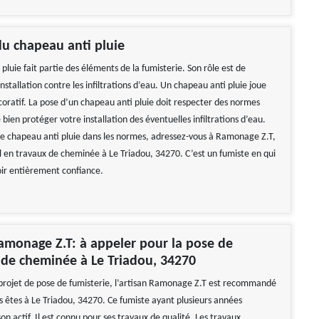
u chapeau anti pluie
pluie fait partie des éléments de la fumisterie. Son rôle est de
nstallation contre les infiltrations d’eau. Un chapeau anti pluie joue
coratif. La pose d’un chapeau anti pluie doit respecter des normes
e bien protéger votre installation des éventuelles infiltrations d’eau.
e chapeau anti pluie dans les normes, adressez-vous à Ramonage Z.T,
l en travaux de cheminée à Le Triadou, 34270. C’est un fumiste en qui
ir entièrement confiance.
Ramonage Z.T: à appeler pour la pose de
 de cheminée à Le Triadou, 34270
 projet de pose de fumisterie, l’artisan Ramonage Z.T est recommandé
us êtes à Le Triadou, 34270. Ce fumiste ayant plusieurs années
on actif. Il est connu pour ses travaux de qualité. Les travaux