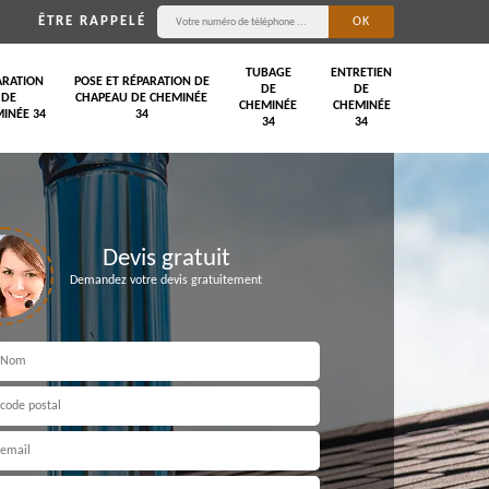
ÊTRE RAPPELÉ
TUBAGE
ENTRETIEN
ARATION
POSE ET RÉPARATION DE
DE
DE
DE
CHAPEAU DE CHEMINÉE
CHEMINÉE
CHEMINÉE
INÉE 34
34
34
34
Devis gratuit
Demandez votre devis gratuitement