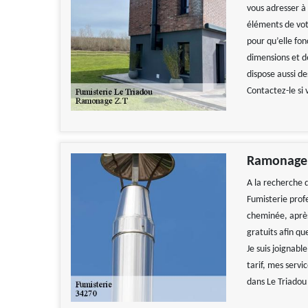
vous adresser à 
éléments de vot
pour qu’elle fo
dimensions et de
dispose aussi de
Contactez-le si 
Ramonage Z
A la recherche 
Fumisterie profe
cheminée, après 
gratuits afin qu
Je suis joignabl
tarif, mes servi
dans Le Triadou