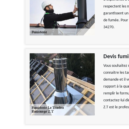
respectent les n
garantissent un
de fumée. Pour 
34270.
Devis fumi
Vous souhaitez 
connaitre les ta
demande et il vo
rapport à la qua
remplir le formu
contactez-lui d
Z.T est le profe