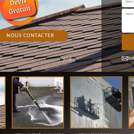
NOUS CONTACTER
in
scroll