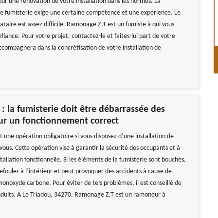
r une rénovation de votre installation dans les normes. La
e fumisterie exige une certaine compétence et une expérience. Le
ataire est assez difficile. Ramonage Z.T est un fumiste à qui vous
fiance. Pour votre projet, contactez-le et faites-lui part de votre
accompagnera dans la concrétisation de votre installation de
 la fumisterie doit être débarrassée des
ur un fonctionnement correct
 une opération obligatoire si vous disposez d’une installation de
ous. Cette opération vise à garantir la sécurité des occupants et à
tallation fonctionnelle. Si les éléments de la fumisterie sont bouchés,
efouler à l’intérieur et peut provoquer des accidents à cause de
monoxyde carbone. Pour éviter de tels problèmes, il est conseillé de
duits. A Le Triadou, 34270, Ramonage Z.T est un ramoneur à