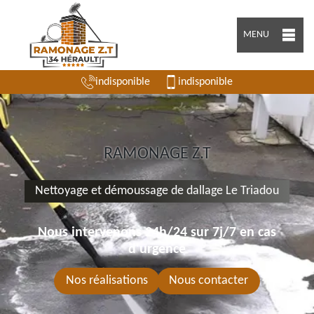
MENU
indisponible
indisponible
RAMONAGE Z.T
Nettoyage et démoussage de dallage Le Triadou
Nous intervenons 24h/24 sur 7j/7 en cas
d'urgence
Nos réalisations
Nous contacter