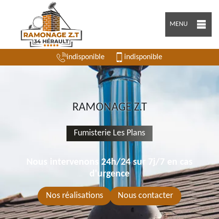
MENU
indisponible
indisponible
RAMONAGE Z.T
Fumisterie Les Plans
Nous intervenons 24h/24 sur 7j/7 en cas
d'urgence
Nos réalisations
Nous contacter