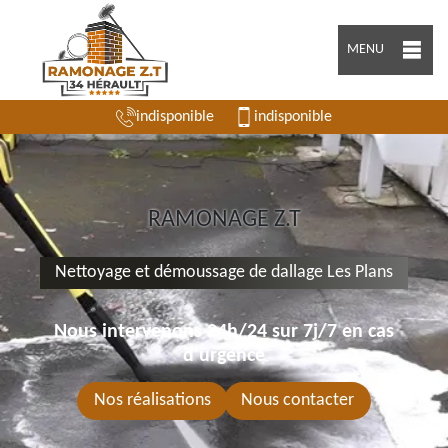
MENU
indisponible
indisponible
RAMONAGE Z.T
Nettoyage et démoussage de dallage Les Plans
Nous intervenons 24h/24 sur 7j/7 en cas
d'urgence
Nos réalisations
Nous contacter