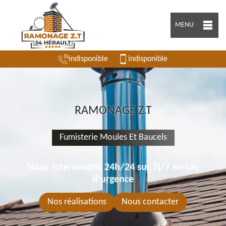
MENU
indisponible
indisponible
RAMONAGE Z.T
Fumisterie Moules Et Baucels
Nous intervenons 24h/24 sur 7j/7 en cas
d'urgence
Nos réalisations
Nous contacter