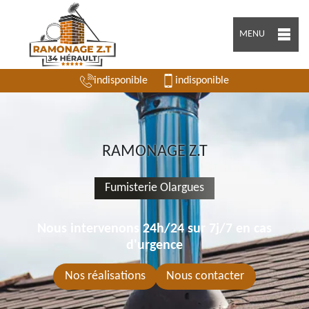
MENU
indisponible
indisponible
RAMONAGE Z.T
Fumisterie Olargues
Nous intervenons 24h/24 sur 7j/7 en cas
d'urgence
Nos réalisations
Nous contacter