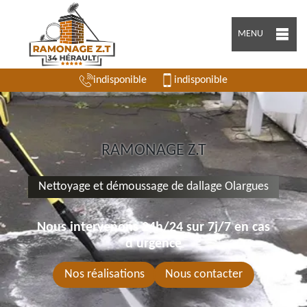
MENU
indisponible
indisponible
RAMONAGE Z.T
Nettoyage et démoussage de dallage Olargues
Nous intervenons 24h/24 sur 7j/7 en cas
d'urgence
Nos réalisations
Nous contacter