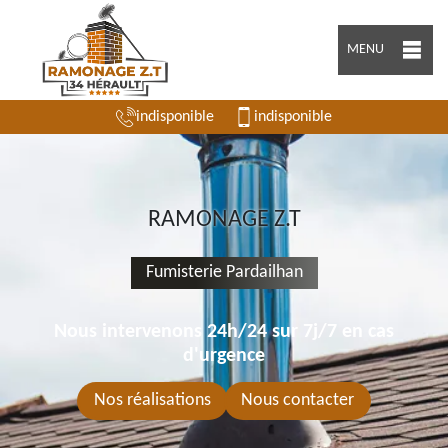
MENU
indisponible
indisponible
RAMONAGE Z.T
Fumisterie Pardailhan
Nous intervenons 24h/24 sur 7j/7 en cas
d'urgence
Nos réalisations
Nous contacter