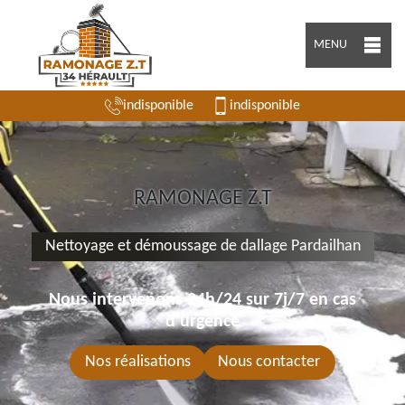
MENU
indisponible
indisponible
RAMONAGE Z.T
Nettoyage et démoussage de dallage Pardailhan
Nous intervenons 24h/24 sur 7j/7 en cas
d'urgence
Nos réalisations
Nous contacter