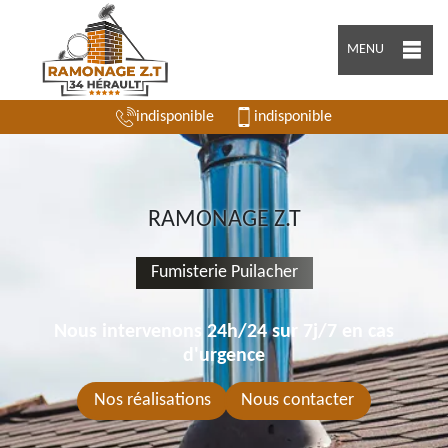
MENU
indisponible
indisponible
RAMONAGE Z.T
Fumisterie Puilacher
Nous intervenons 24h/24 sur 7j/7 en cas
d'urgence
Nos réalisations
Nous contacter