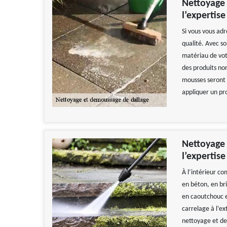
Nettoyage 
l’expertis
Si vous vous ad
qualité. Avec so
matériau de votr
des produits non
mousses seront e
appliquer un pr
Nettoyage 
l’expertis
À l’intérieur com
en béton, en bri
en caoutchouc es
carrelage à l’ex
nettoyage et de