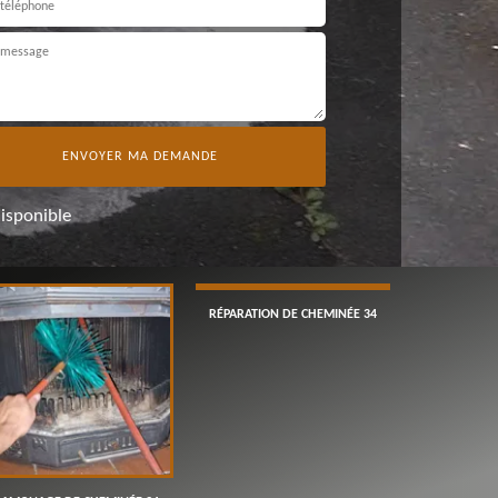
disponible
RÉPARATION DE CHEMINÉE 34
POSE ET RÉPA
DE CH