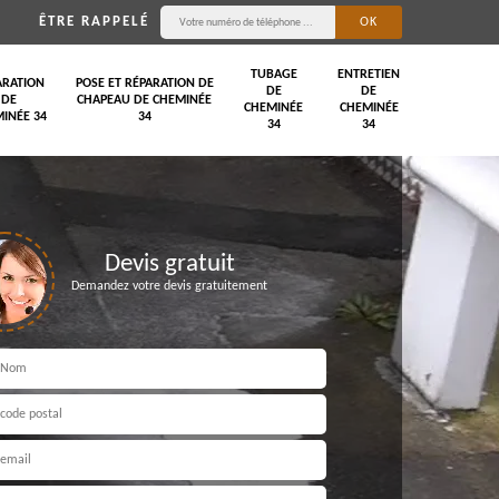
ÊTRE RAPPELÉ
TUBAGE
ENTRETIEN
ARATION
POSE ET RÉPARATION DE
DE
DE
DE
CHAPEAU DE CHEMINÉE
CHEMINÉE
CHEMINÉE
INÉE 34
34
34
34
Devis gratuit
Demandez votre devis gratuitement