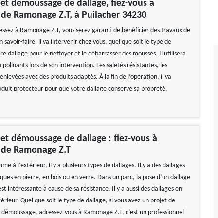
et démoussage de dallage, fiez-vous à
e de Ramonage Z.T, à Puilacher 34230
ressez à Ramonage Z.T, vous serez garanti de bénéficier des travaux de
n savoir-faire, il va intervenir chez vous, quel que soit le type de
e dallage pour le nettoyer et le débarrasser des mousses. Il utilisera
 polluants lors de son intervention. Les saletés résistantes, les
nlevées avec des produits adaptés. À la fin de l’opération, il va
oduit protecteur pour que votre dallage conserve sa propreté.
et démoussage de dallage : fiez-vous à
e de Ramonage Z.T
me à l’extérieur, il y a plusieurs types de dallages. Il y a des dallages
ques en pierre, en bois ou en verre. Dans un parc, la pose d’un dallage
t intéressante à cause de sa résistance. Il y a aussi des dallages en
térieur. Quel que soit le type de dallage, si vous avez un projet de
 démoussage, adressez-vous à Ramonage Z.T, c’est un professionnel