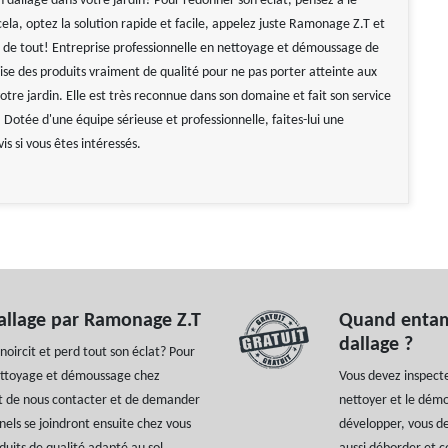
n dallage dans votre jardin? Pour redonner son éclat, pensez à le
ela, optez la solution rapide et facile, appelez juste Ramonage Z.T et
a de tout! Entreprise professionnelle en nettoyage et démoussage de
ilise des produits vraiment de qualité pour ne pas porter atteinte aux
otre jardin. Elle est très reconnue dans son domaine et fait son service
Dotée d'une équipe sérieuse et professionnelle, faites-lui une
s si vous êtes intéressés.
allage par Ramonage Z.T
Quand entam
dallage ?
noircit et perd tout son éclat? Pour
ettoyage et démoussage chez
Vous devez inspect
ffit de nous contacter et de demander
nettoyer et le dém
nels se joindront ensuite chez vous
développer, vous d