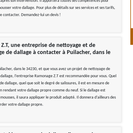
près son intervention. Il apportera toutes ses compétences pour
usser votre dallage. Pour plus de détails sur ses services et ses tarifs,
le contacter. Demandez-lui un devis !
.T, une entreprise de nettoyage et de
 de dallage à contacter à Puilacher, dans le
uilacher, dans le 34230, et que vous avez un projet de nettoyage de
dallage, l’entreprise Ramonage Z.T est recommandée pour vous. Quel
 de dallage, quel que soit le degré de salissures, il est en mesure de
en rendant votre dallage propre comme du neuf. Si le dallage est
mousses, il saura appliquer le produit adapté. Il donnera d’ailleurs des
arder votre dallage propre.