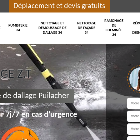
Déplacement et devis gratuits
RAMONAGE
NETTOYAGE ET
NETTOYAGE
RÉP
FUMISTERIE
DE
E
DÉMOUSSAGE DE
DE FAÇADE
34
CHEMINÉE
DALLAGE 34
34
CHEM
34
E Z.T
de dallage Puilacher
r 7j/7 en cas d'urgence