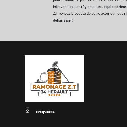
pour résoudre le problème, nous usons des prod
intervention bien réglementée, équipe série
Z.T revivez la beauté de votre extérieur, oubli 
débarrasser!
indisponible