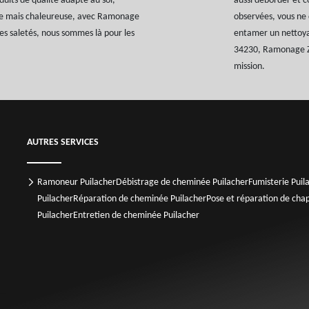
uits de qualité adapté au sol,
aussi déborder et co
use mais chaleureuse, avec Ramonage
observées, vous ne 
les saletés, nous sommes là pour les
entamer un nettoya
34230, Ramonage Z.T
mission.
AUTRES SERVICES
Ramoneur Puilacher
Débistrage de cheminée Puilacher
Fumisterie Puil
Puilacher
Réparation de cheminée Puilacher
Pose et réparation de cha
Puilacher
Entretien de cheminée Puilacher