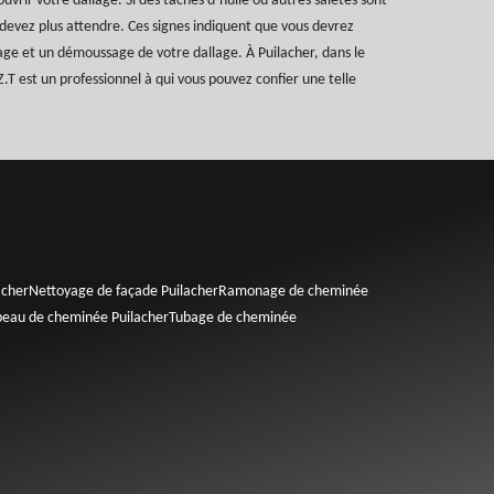
uvrir votre dallage. Si des taches d’huile ou autres saletés sont
devez plus attendre. Ces signes indiquent que vous devrez
ge et un démoussage de votre dallage. À Puilacher, dans le
 est un professionnel à qui vous pouvez confier une telle
acher
Nettoyage de façade Puilacher
Ramonage de cheminée
peau de cheminée Puilacher
Tubage de cheminée