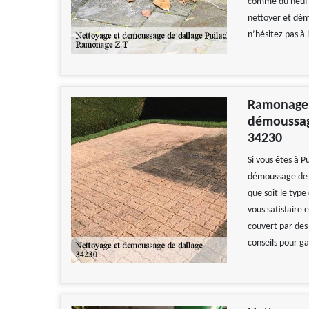
comme du neuf a
nettoyer et démo
n’hésitez pas à 
Ramonage Z
démoussage
34230
Si vous êtes à P
démoussage de 
que soit le type
vous satisfaire 
couvert par des 
conseils pour g