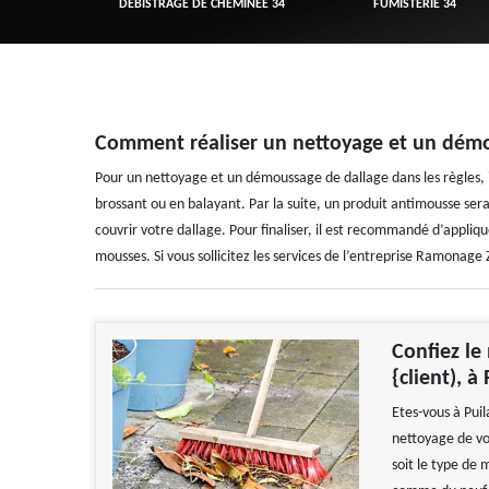
R 34
DÉBISTRAGE DE CHEMINÉE 34
FUMISTERIE 34
Comment réaliser un nettoyage et un démo
Pour un nettoyage et un démoussage de dallage dans les règles, il
brossant ou en balayant. Par la suite, un produit antimousse se
couvrir votre dallage. Pour finaliser, il est recommandé d’appliq
mousses. Si vous sollicitez les services de l’entreprise Ramonage Z.
Confiez le
{client), à
Etes-vous à Pui
nettoyage de vo
soit le type de