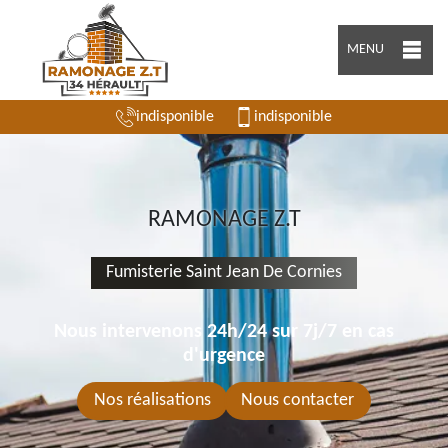
MENU
indisponible
indisponible
RAMONAGE Z.T
Fumisterie Saint Jean De Cornies
Nous intervenons 24h/24 sur 7j/7 en cas
d'urgence
Nos réalisations
Nous contacter