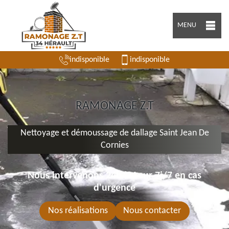
MENU
indisponible
indisponible
RAMONAGE Z.T
Nettoyage et démoussage de dallage Saint Jean De
Cornies
Nous intervenons 24h/24 sur 7j/7 en cas
d'urgence
Nos réalisations
Nous contacter