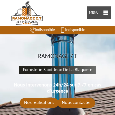
MENU
indisponible
indisponible
RAMONAGE Z.T
Fumisterie Saint Jean De La Blaquiere
Nous intervenons 24h/24 sur 7j/7 en cas
d'urgence
Nos réalisations
Nous contacter