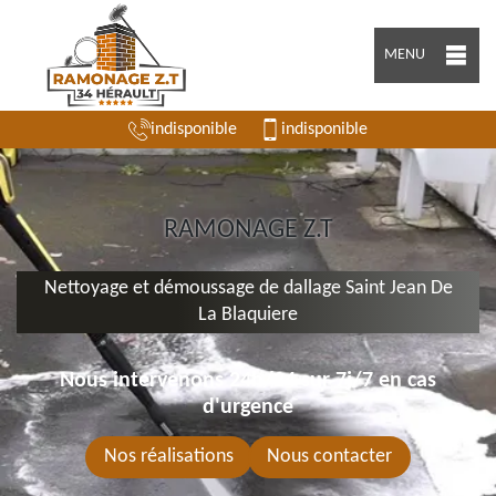
MENU
indisponible
indisponible
RAMONAGE Z.T
Nettoyage et démoussage de dallage Saint Jean De
La Blaquiere
Nous intervenons 24h/24 sur 7j/7 en cas
d'urgence
Nos réalisations
Nous contacter