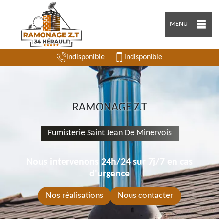
MENU
indisponible
indisponible
RAMONAGE Z.T
Fumisterie Saint Jean De Minervois
Nous intervenons 24h/24 sur 7j/7 en cas
d'urgence
Nos réalisations
Nous contacter