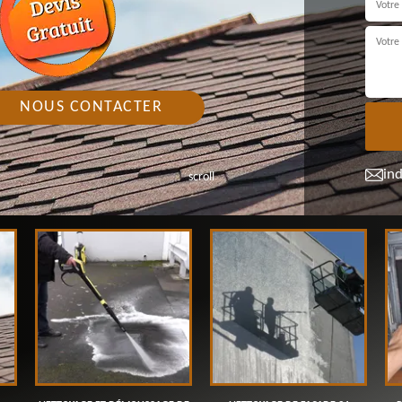
NOUS CONTACTER
in
scroll