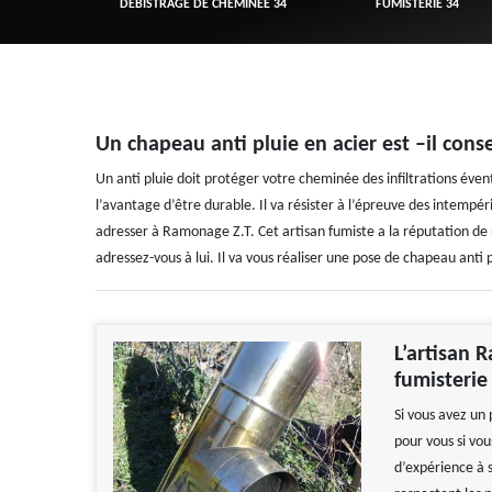
R 34
DÉBISTRAGE DE CHEMINÉE 34
FUMISTERIE 34
Un chapeau anti pluie en acier est –il conse
Un anti pluie doit protéger votre cheminée des infiltrations éventu
l’avantage d’être durable. Il va résister à l’épreuve des intempér
adresser à Ramonage Z.T. Cet artisan fumiste a la réputation de r
adressez-vous à lui. Il va vous réaliser une pose de chapeau anti p
L’artisan 
fumisterie
Si vous avez un
pour vous si vou
d’expérience à s