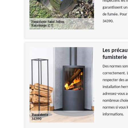
respectent les n
garantissent un
de fumée. Pour d
34390.
Les précau
fumisterie
Des normes sont 
correctement. L
respecter des a
installation her
adressez-vous a
nombreux choix 
normes si vous l
informations.