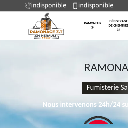
indisponible
indisponible
DÉBISTRAGE
RAMONEUR
DE CHEMINÉ
34
34
RAMONAG
Fumisterie Sai
Nous intervenons 24h/24 su