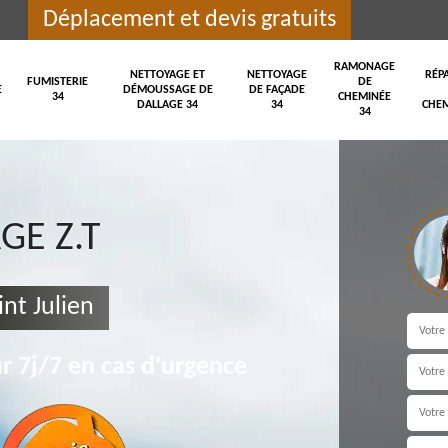
Déplacement et devis gratuits
RAMONAGE
NETTOYAGE ET
NETTOYAGE
RÉP
FUMISTERIE
DE
E
DÉMOUSSAGE DE
DE FAÇADE
34
CHEMINÉE
DALLAGE 34
34
CHEM
34
E Z.T
nt Julien
r 7j/7 en cas d'urgence