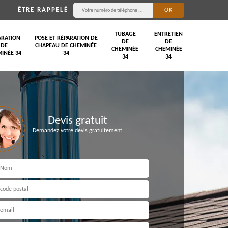
ÊTRE RAPPELÉ
TUBAGE
ENTRETIEN
ARATION
POSE ET RÉPARATION DE
DE
DE
DE
CHAPEAU DE CHEMINÉE
CHEMINÉE
CHEMINÉE
INÉE 34
34
34
34
Devis gratuit
Demandez votre devis gratuitement