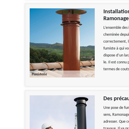
Installati
Ramonage Z
L’ensemble des 
cheminée depuis 
correctement, l
fumiste à qui vo
dispose d’un lar
le. Il est connu
termes de couts 
Des précau
Une pose de fumi
sens, Ramonage 
adresser. Que ce
travaux. Il va p