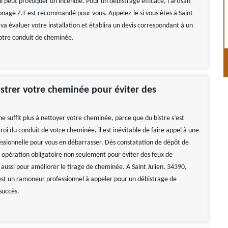
l peut provoquer un incendie. Pour un débistrage efficace, l’artisan
ge Z.T est recommandé pour vous. Appelez-le si vous êtes à Saint
l va évaluer votre installation et établira un devis correspondant à un
otre conduit de cheminée.
istrer votre cheminée pour éviter des
!
e suffit plus à nettoyer votre cheminée, parce que du bistre s’est
roi du conduit de votre cheminée, il est inévitable de faire appel à une
essionnelle pour vous en débarrasser. Dès constatation de dépôt de
e opération obligatoire non seulement pour éviter des feux de
aussi pour améliorer le tirage de cheminée. A Saint Julien, 34390,
t un ramoneur professionnel à appeler pour un débistrage de
succès.