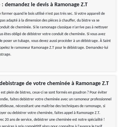
 : demandez le devis à Ramonage Z.T
e former quand le bois utilisé n’est pas très sec. Si votre appareil de
pas adapté à la dimension des pièces à chauffer, du bistre va se
conduit de cheminée. Si le ramonage classique n’arrive pas à nettoyer
us êtes obligé de débistrer votre conduit de cheminée. Si vous avez
 de poser un tubage, vous devez aussi procéder à un débistrage. À Saint
appelez le ramoneur Ramonage Z.T pour le débistrage. Demandez-lui
istrage.
 debistrage de votre cheminée à Ramonage Z.T
st plein de bistres, ceux-ci se sont formés en goudron ? Pour éviter
ncendie, faites debistrer votre cheminée avec un ramoneur professionnel
astidieuse, nécessitant une maîtrise des techniques de ramonage, si
oyer ou debistrer votre cheminée, faites appel à Ramonage Z.T.
ec 20 ans de service, debistrer une cheminée est notre spécialité !
 services à prix compétitif alors pour connaître à l'avance le tarif,