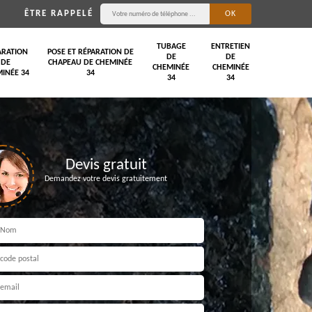
ÊTRE RAPPELÉ
TUBAGE
ENTRETIEN
ARATION
POSE ET RÉPARATION DE
DE
DE
DE
CHAPEAU DE CHEMINÉE
CHEMINÉE
CHEMINÉE
INÉE 34
34
34
34
Devis gratuit
Demandez votre devis gratuitement