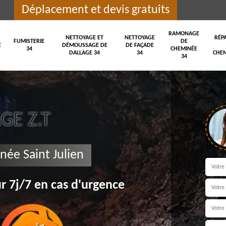
Déplacement et devis gratuits
RAMONAGE
NETTOYAGE ET
NETTOYAGE
RÉP
FUMISTERIE
DE
E
DÉMOUSSAGE DE
DE FAÇADE
34
CHEMINÉE
DALLAGE 34
34
CHEM
34
E Z.T
née Saint Julien
r 7j/7 en cas d'urgence