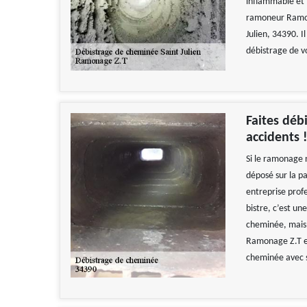
inflammable et i
ramoneur Ramona
Julien, 34390. I
débistrage de v
Faites déb
accidents 
Si le ramonage n
déposé sur la pa
entreprise prof
bistre, c’est un
cheminée, mais 
Ramonage Z.T es
cheminée avec 