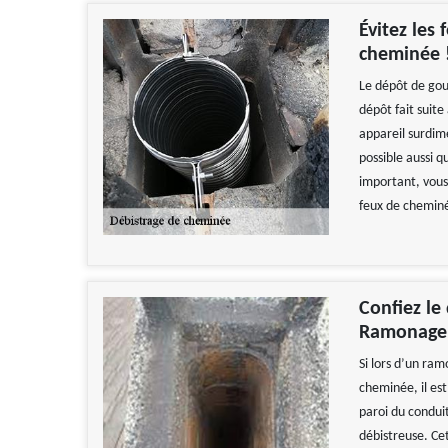
Évitez les
cheminée 
Le dépôt de goud
dépôt fait suite 
appareil surdime
possible aussi q
important, vous
feux de cheminé
Confiez le
Ramonage Z
Si lors d’un ram
cheminée, il est
paroi du condui
débistreuse. Ce