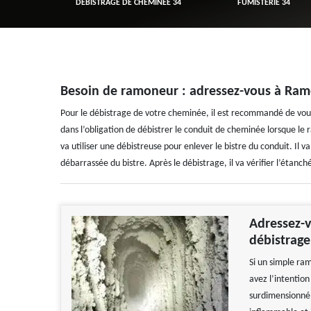
R 34
DÉBISTRAGE DE CHEMINÉE 34
FUMISTERIE 34
Besoin de ramoneur : adressez-vous à Ram
Pour le débistrage de votre cheminée, il est recommandé de vou
dans l’obligation de débistrer le conduit de cheminée lorsque l
va utiliser une débistreuse pour enlever le bistre du conduit. Il
débarrassée du bistre. Après le débistrage, il va vérifier l’étanc
Adressez-v
débistrag
Si un simple ra
avez l’intentio
surdimensionné, 