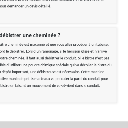
 nous demander un devis détaillé.
ébistrer une cheminée ?
e vitre cheminée est maçonné et que vous allez procéder à un tubage,
rd le débistrer. Lors d’un ramonage, si le hérisson glisse et n’arrive
otre cheminée, il faut aussi débistrer le conduit. Si le bistre n’est pas
ssible d’utiliser une poudre chimique spéciale qui va décoller le bistre du
n dépôt important, une débistreuse est nécessaire. Cette machine
tative munie de petits marteaux va percuter la paroi du conduit pour
e bistre en faisant un mouvement de va-et-vient dans le conduit.