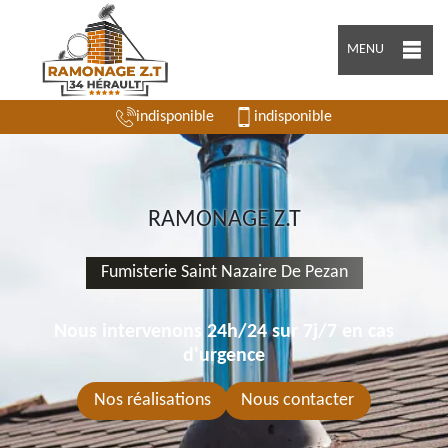
MENU
indisponible
indisponible
RAMONAGE Z.T
Fumisterie Saint Nazaire De Pezan
Nous intervenons 24h/24 sur 7j/7 en cas
d'urgence
Nos réalisations
Nous contacter