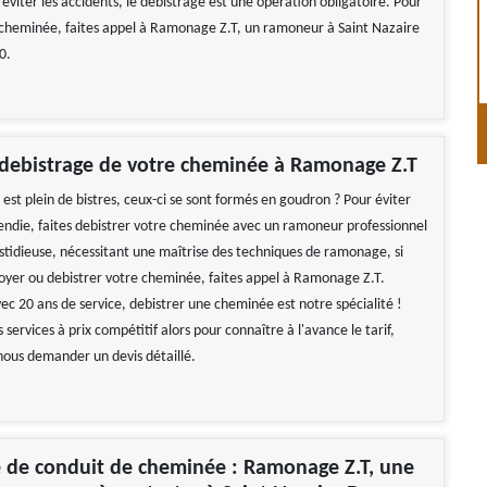
viter les accidents, le débistrage est une opération obligatoire. Pour
 cheminée, faites appel à Ramonage Z.T, un ramoneur à Saint Nazaire
0.
 debistrage de votre cheminée à Ramonage Z.T
st plein de bistres, ceux-ci se sont formés en goudron ? Pour éviter
ncendie, faites debistrer votre cheminée avec un ramoneur professionnel
astidieuse, nécessitant une maîtrise des techniques de ramonage, si
oyer ou debistrer votre cheminée, faites appel à Ramonage Z.T.
ec 20 ans de service, debistrer une cheminée est notre spécialité !
 services à prix compétitif alors pour connaître à l'avance le tarif,
 nous demander un devis détaillé.
 de conduit de cheminée : Ramonage Z.T, une