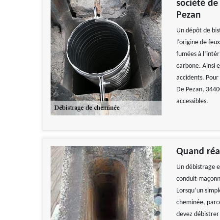
société de
Pezan
Un dépôt de bis
l’origine de fe
fumées à l’inté
carbone. Ainsi e
accidents. Pour
De Pezan, 34400
accessibles.
Quand réal
Un débistrage e
conduit maçonné 
Lorsqu’un simpl
cheminée, parce 
devez débistrer