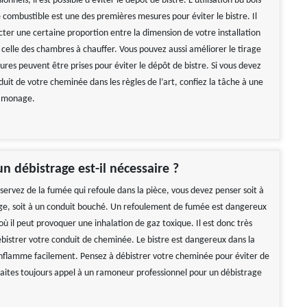
ionnels, il est possible d’éviter le dépôt de bistre. L’utilisation bu bois
combustible est une des premières mesures pour éviter le bistre. Il
cter une certaine proportion entre la dimension de votre installation
 celle des chambres à chauffer. Vous pouvez aussi améliorer le tirage
sures peuvent être prises pour éviter le dépôt de bistre. Si vous devez
duit de votre cheminée dans les règles de l’art, confiez la tâche à une
ramonage.
n débistrage est-il nécessaire ?
servez de la fumée qui refoule dans la pièce, vous devez penser soit à
ge, soit à un conduit bouché. Un refoulement de fumée est dangereux
ù il peut provoquer une inhalation de gaz toxique. Il est donc très
bistrer votre conduit de cheminée. Le bistre est dangereux dans la
enflamme facilement. Pensez à débistrer votre cheminée pour éviter de
 Faites toujours appel à un ramoneur professionnel pour un débistrage