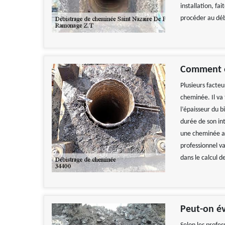
installation, fa
procéder au déb
Comment es
Plusieurs facte
cheminée. Il va 
l’épaisseur du b
durée de son in
une cheminée av
professionnel v
dans le calcul d
Peut-on év