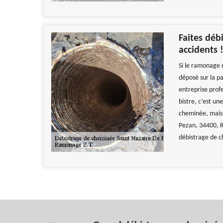
Faites déb
accidents 
Si le ramonage n
déposé sur la pa
entreprise prof
bistre, c’est un
cheminée, mais 
Pezan, 34400, R
débistrage de c