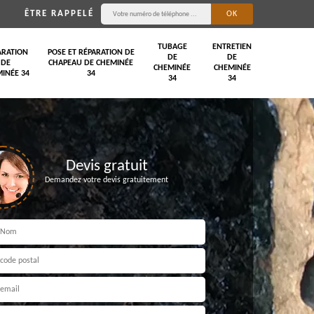
ÊTRE RAPPELÉ
TUBAGE
ENTRETIEN
ARATION
POSE ET RÉPARATION DE
DE
DE
DE
CHAPEAU DE CHEMINÉE
CHEMINÉE
CHEMINÉE
INÉE 34
34
34
34
Devis gratuit
Demandez votre devis gratuitement