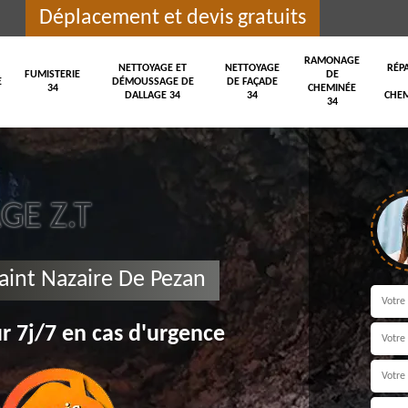
Déplacement et devis gratuits
RAMONAGE
NETTOYAGE ET
NETTOYAGE
RÉP
FUMISTERIE
DE
E
DÉMOUSSAGE DE
DE FAÇADE
34
CHEMINÉE
DALLAGE 34
34
CHEM
34
E Z.T
aint Nazaire De Pezan
r 7j/7 en cas d'urgence