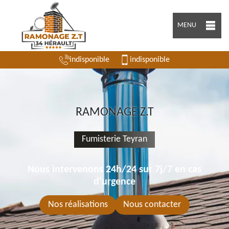
MENU
indisponible
indisponible
RAMONAGE Z.T
Fumisterie Teyran
Nous intervenons 24h/24 sur 7j/7 en cas
d'urgence
Nos réalisations
Nous contacter