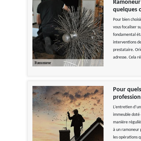
Ramoneur d
quelques c
Pour bien chois
vous focaliser s
fondamental éta
interventions de
prestataire. Ori
adresse. Cela r
Pour quels
profession
L’entretien d’u
immeuble doté d
manière régulièr
à un ramoneur pr
les opérations qu