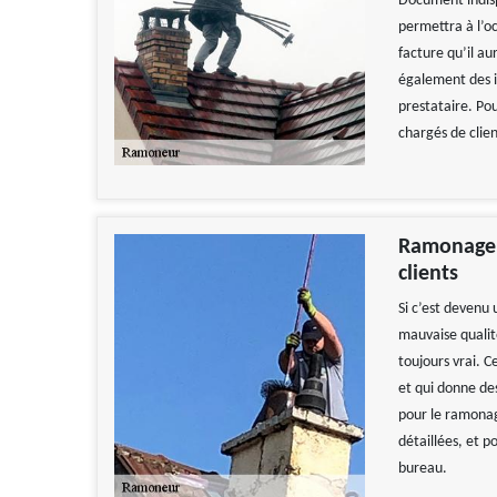
Document indispe
permettra à l’o
facture qu’il au
également des in
prestataire. Po
chargés de clie
Ramonage Z
clients
Si c’est devenu 
mauvaise qualit
toujours vrai. C
et qui donne des
pour le ramonag
détaillées, et p
bureau.