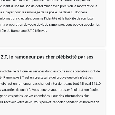
nsable de par son importance, le devis est l’outil principal qui
ccupant d’une maison de déterminer avec précision le montant de la
ra à payer pour le ramonage de sa poêle. Le devis lui donnera
formations cruciales, comme l’identité et la fiabilité de son futur
ur la préparation de votre devis de ramonage, vous pouvez appeler les
ntèle de Ramonage Z.T à Mireval.
.T, le ramoneur pas cher plébiscité par ses
un cliché, le fait que les services dont les coûts sont abordables sont de
é, Ramonage Z.T est un prestataire qui prouve que cela n’est pas
elui-ci est un ramoneur pas cher qui intervient dans tout Mireval 34110
 garanties de qualité. Vous pouvez vous adresser à lui et à son équipe
e de vos poêles, de vos cheminées. Pour des informations plus
our recevoir votre devis, vous pouvez l’appeler pendant les horaires de