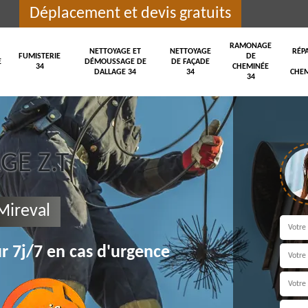
Déplacement et devis gratuits
RAMONAGE
NETTOYAGE ET
NETTOYAGE
RÉP
FUMISTERIE
DE
E
DÉMOUSSAGE DE
DE FAÇADE
34
CHEMINÉE
DALLAGE 34
34
CHEM
34
E Z.T
ireval
r 7j/7 en cas d'urgence