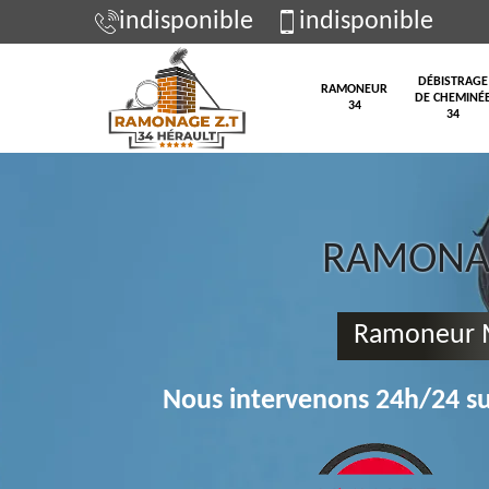
indisponible
indisponible
DÉBISTRAGE
RAMONEUR
DE CHEMINÉ
34
34
RAMONAG
Ramoneur M
Nous intervenons 24h/24 su